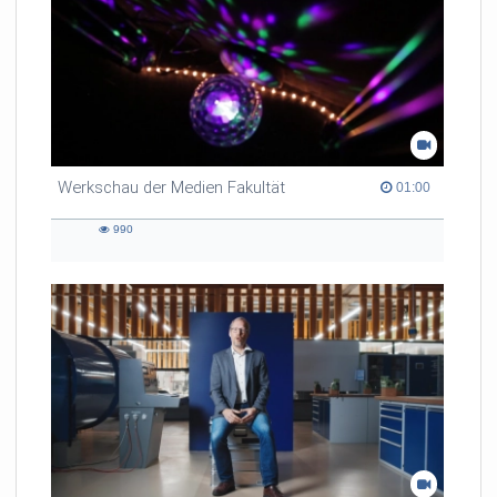
Werkschau der Medien Fakultät
01:00 duration
01:00
990
990
views