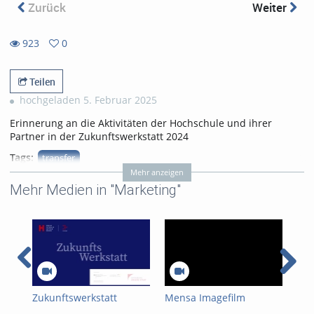
Zurück
Weiter
923
0
0
923
favorites
views
Teilen
hochgeladen 5. Februar 2025
Erinnerung an die Aktivitäten der Hochschule und ihrer
Partner in der Zukunftswerkstatt 2024
Tags:
transfer
Mehr anzeigen
zukunftswerkstatt
Mehr Medien in "Marketing"
Kategorien:
Veranstaltungen
,
Medien & Gestaltung
,
Marketing
,
Forschung
,
Gesellschaft
,
Sonstiges
Zukunftswerkstatt
Mensa Imagefilm
Kur
Hyd