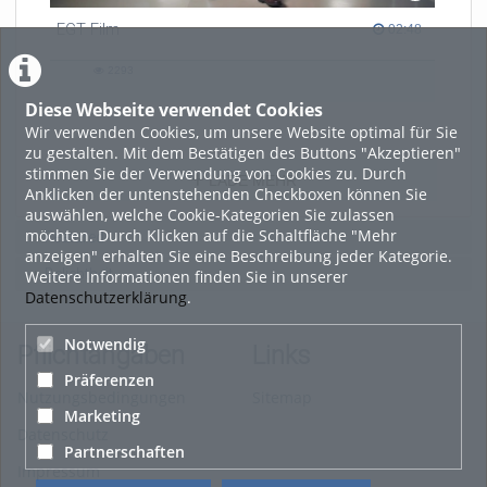
EGT Film
02:48 duration
02:48
2293
2293
views
Diese Webseite verwendet Cookies
Wir verwenden Cookies, um unsere Website optimal für Sie
zu gestalten. Mit dem Bestätigen des Buttons "Akzeptieren"
stimmen Sie der Verwendung von Cookies zu. Durch
LADE MEHR
Anklicken der untenstehenden Checkboxen können Sie
auswählen, welche Cookie-Kategorien Sie zulassen
möchten. Durch Klicken auf die Schaltfläche "Mehr
Featured
anzeigen" erhalten Sie eine Beschreibung jeder Kategorie.
Beliebtheit
Weitere Informationen finden Sie in unserer
Datenschutzerklärung
.
Notwendig
Pflichtangaben
Links
Präferenzen
Nutzungsbedingungen
Sitemap
Marketing
Datenschutz
Partnerschaften
Impressum