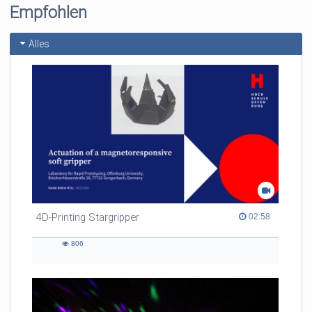
Empfohlen
Alles
4D-Printing Stargripper
02:58 duration
02:58
806
806
views