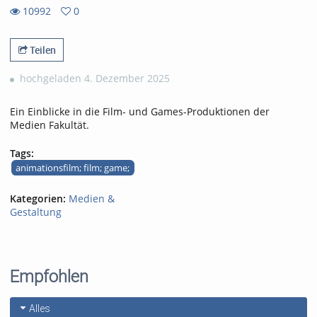
10992
0
0
10992
favorites
views
Teilen
hochgeladen 4. Dezember 2025
Ein Einblicke in die Film- und Games-Produktionen der
Medien Fakultät.
Tags:
animationsfilm; film; game;
Kategorien:
Medien &
Gestaltung
Empfohlen
Alles