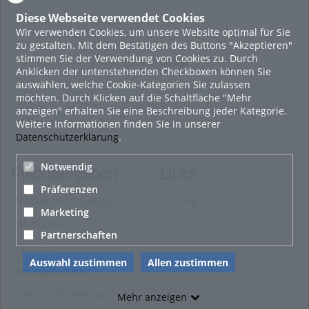
2286
views
Diese Webseite verwendet Cookies
Wir verwenden Cookies, um unsere Website optimal für Sie
zu gestalten. Mit dem Bestätigen des Buttons "Akzeptieren"
stimmen Sie der Verwendung von Cookies zu. Durch
LADE MEHR
Anklicken der untenstehenden Checkboxen können Sie
auswählen, welche Cookie-Kategorien Sie zulassen
möchten. Durch Klicken auf die Schaltfläche "Mehr
Featured
anzeigen" erhalten Sie eine Beschreibung jeder Kategorie.
Beliebtheit
Weitere Informationen finden Sie in unserer
Datenschutzerklärung
.
Notwendig
Pflichtangaben
Links
Präferenzen
Nutzungsbedingungen
Sitemap
Marketing
Datenschutz
Partnerschaften
Impressum
Auswahl zustimmen
Allen zustimmen
Barrierefreiheit
Cookie-Zustimmung
Mehr anzeigen