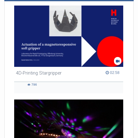
4D-Printing Stargripper
02:58 duration
02:58
796
796
views