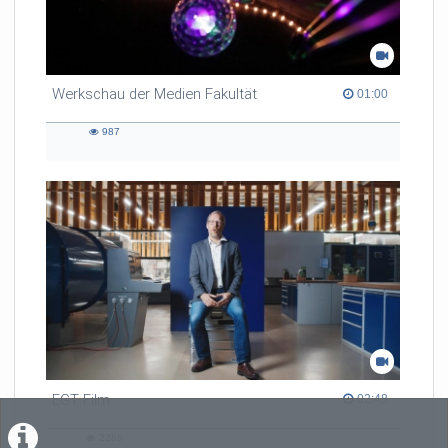
Werkschau der Medien Fakultät
01:00 duration
01:00
987
987
views
EGT Film
02:48 duration
02:48
2286