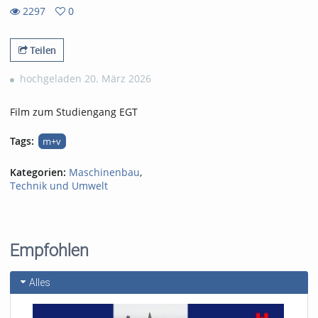
2297
0
0
2297
favorites
views
Teilen
hochgeladen 20. März 2026
Film zum Studiengang EGT
Tags:
m+v
Kategorien:
Maschinenbau
,
Technik und Umwelt
Empfohlen
Alles