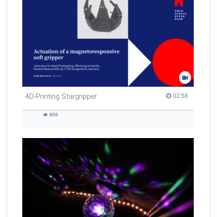
4D-Printing Stargripper
02:58 duration
02:58
806
806
views