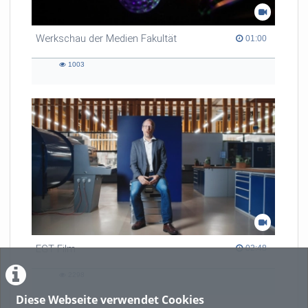
Werkschau der Medien Fakultät
01:00 duration
01:00
1003
1003
views
EGT Film
02:48 duration
02:48
2298
2298
views
Diese Webseite verwendet Cookies