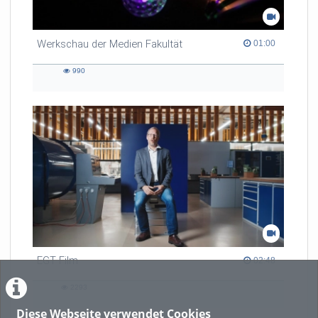
Werkschau der Medien Fakultät
01:00 duration
01:00
990
990
views
EGT Film
02:48 duration
02:48
2293
2293
views
Diese Webseite verwendet Cookies