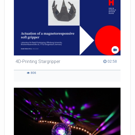
4D-Printing Stargripper
02:58 duration
02:58
806
806
views