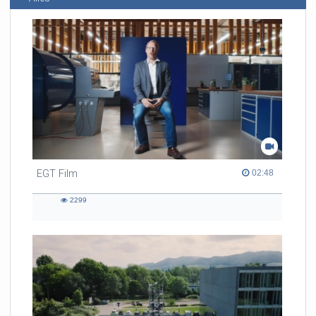
EGT Film
02:48 duration
02:48
2299
2299
views