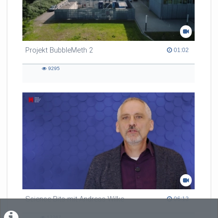
Projekt BubbleMeth 2
01:02 duration
01:02
9295
9295
views
Science Bits mit Andreas Wilke
06:13 duration
06:13
12267