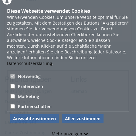
12267
views
Diese Webseite verwendet Cookies
Wir verwenden Cookies, um unsere Website optimal für Sie
zu gestalten. Mit dem Bestätigen des Buttons "Akzeptieren"
stimmen Sie der Verwendung von Cookies zu. Durch
LADE MEHR
Anklicken der untenstehenden Checkboxen können Sie
auswählen, welche Cookie-Kategorien Sie zulassen
möchten. Durch Klicken auf die Schaltfläche "Mehr
Featured
anzeigen" erhalten Sie eine Beschreibung jeder Kategorie.
Beliebtheit
Weitere Informationen finden Sie in unserer
Datenschutzerklärung
.
Notwendig
Pflichtangaben
Links
Präferenzen
Nutzungsbedingungen
Sitemap
Marketing
Datenschutz
Partnerschaften
Impressum
Auswahl zustimmen
Allen zustimmen
Barrierefreiheit
Cookie-Zustimmung
Mehr anzeigen