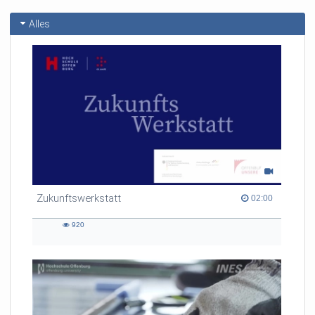
Alles
Zukunftswerkstatt
02:00 duration
02:00
920
920
views