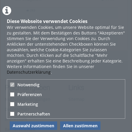
283
283
views
Diese Webseite verwendet Cookies
Wir verwenden Cookies, um unsere Website optimal für Sie
zu gestalten. Mit dem Bestätigen des Buttons "Akzeptieren"
stimmen Sie der Verwendung von Cookies zu. Durch
LADE MEHR
Anklicken der untenstehenden Checkboxen können Sie
auswählen, welche Cookie-Kategorien Sie zulassen
möchten. Durch Klicken auf die Schaltfläche "Mehr
Featured
anzeigen" erhalten Sie eine Beschreibung jeder Kategorie.
Beliebtheit
Weitere Informationen finden Sie in unserer
Datenschutzerklärung
.
Notwendig
Pflichtangaben
Links
Präferenzen
Nutzungsbedingungen
Sitemap
Marketing
Datenschutz
Partnerschaften
Impressum
Auswahl zustimmen
Allen zustimmen
Barrierefreiheit