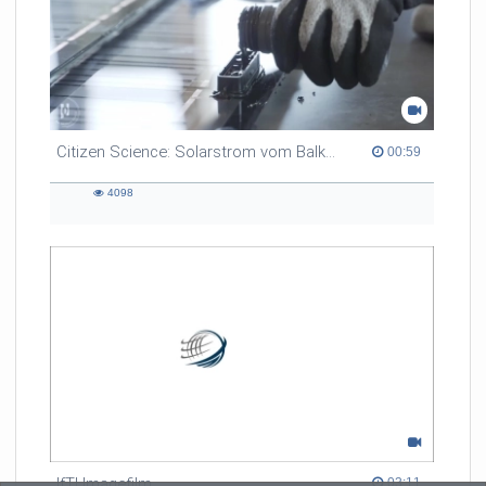
Citizen Science: Solarstrom vom Balkon
00:59 duration
00:59
4098
4098
views
IfTI Imagefilm
03:11 duration
03:11