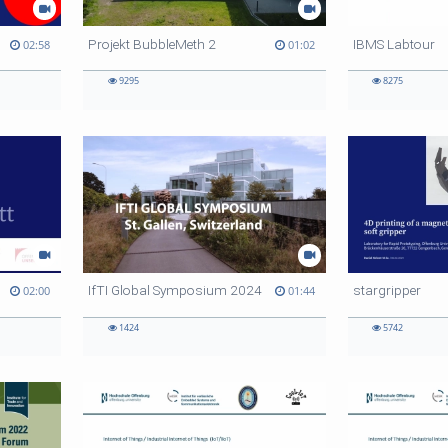
Projekt BubbleMeth 2
IBMS Labtour
02:58
01:02
9295
8275
IfTI Global Symposium 2024
stargripper
02:00
01:44
1424
5742