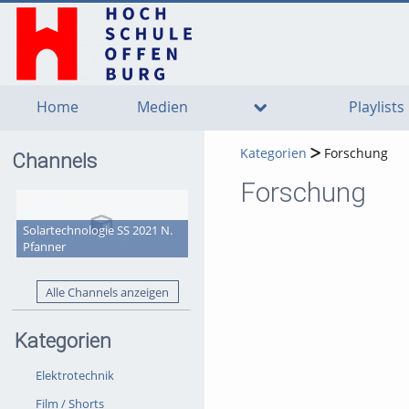
go
go
go
to
to
to
navigation
main
footer
content
Home
Medien
Playlists
Kategorien
Forschung
Channels
Forschung
Solartechnologie SS 2021 N.
Pfanner
Alle Channels anzeigen
Kategorien
Elektrotechnik
Film / Shorts