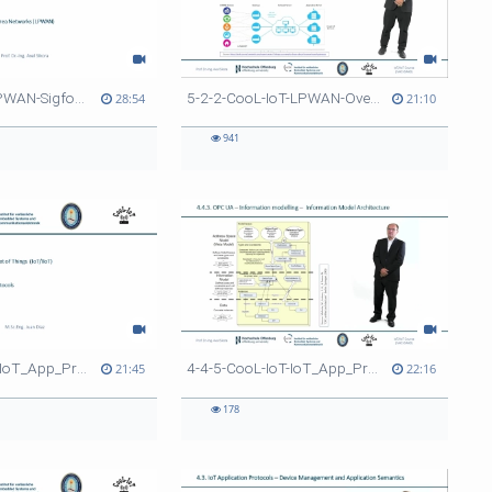
5-3-CooL-IoT-LPWAN-Sigfox-v0
5-2-2-CooL-IoT-LPWAN-Overview-v0
28:54
21:10
941
4-4-6-CooL-IoT-IoT_App_Protocols-OPC_UA-v0
4-4-5-CooL-IoT-IoT_App_Protocols-OPC_UA-v0
21:45
22:16
178