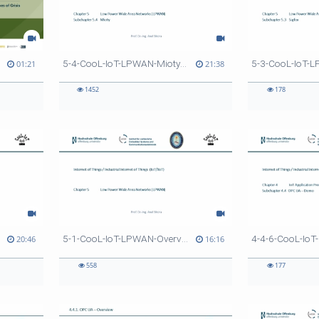
5-4-CooL-IoT-LPWAN-Mioty-v0
01:21
21:38
1452
178
5-1-CooL-IoT-LPWAN-Overview-v0
20:46
16:16
558
177