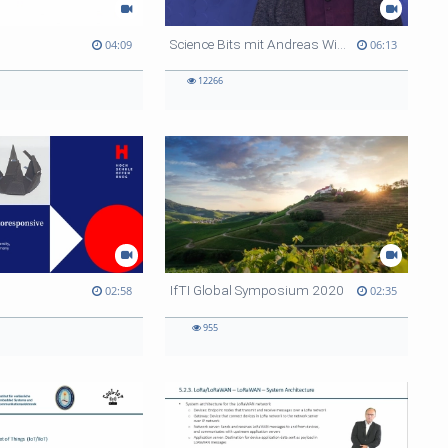
Science Bits mit Andreas Wilke
04:09
06:13
12266
IfTI Global Symposium 2020
02:58
02:35
955