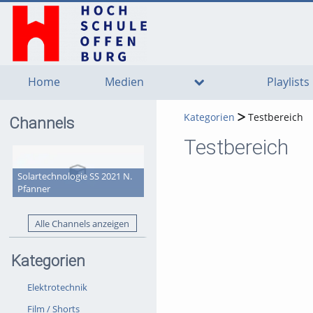
go
go
go
to
to
to
navigation
main
footer
content
Home
Medien
Playlists
Kategorien
Testbereich
Channels
Testbereich
Solartechnologie SS 2021 N.
Pfanner
Alle Channels anzeigen
Kategorien
Elektrotechnik
Film / Shorts