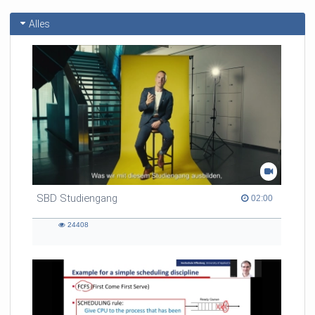
Alles
SBD Studiengang
02:00 duration
02:00
24408
24408
views