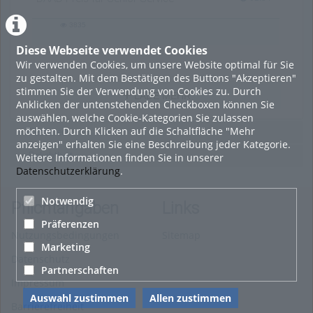
3835
3835
views
Diese Webseite verwendet Cookies
Wir verwenden Cookies, um unsere Website optimal für Sie
zu gestalten. Mit dem Bestätigen des Buttons "Akzeptieren"
stimmen Sie der Verwendung von Cookies zu. Durch
LADE MEHR
Anklicken der untenstehenden Checkboxen können Sie
auswählen, welche Cookie-Kategorien Sie zulassen
möchten. Durch Klicken auf die Schaltfläche "Mehr
Featured
anzeigen" erhalten Sie eine Beschreibung jeder Kategorie.
Beliebtheit
Weitere Informationen finden Sie in unserer
Datenschutzerklärung
.
Notwendig
Pflichtangaben
Links
Präferenzen
Nutzungsbedingungen
Sitemap
Marketing
Datenschutz
Partnerschaften
Impressum
Auswahl zustimmen
Allen zustimmen
Barrierefreiheit