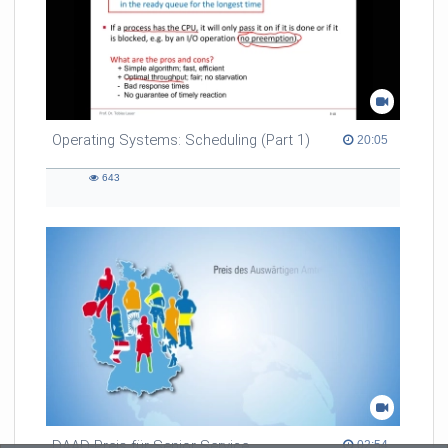
Operating Systems: Scheduling (Part 1)
20:05 duration
20:05
643
643
views
DAAD-Preis für Senior Service
02:54 duration
02:54