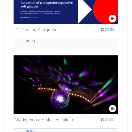
4D-Printing Stargripper
02:58 duration
02:58
784
784
views
Werkschau der Medien Fakultät
01:00 duration
01:00
983