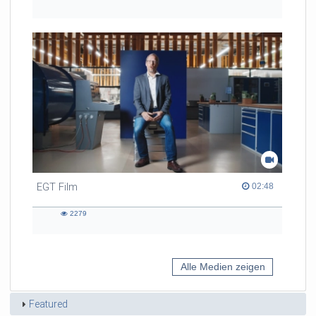
983
views
EGT Film
02:48 duration
02:48
2279
2279
views
Alle Medien zeigen
Featured