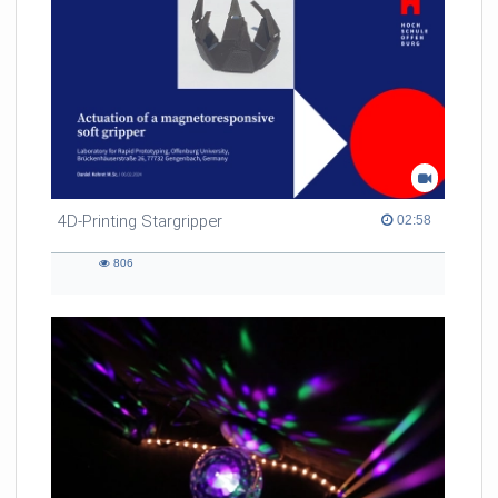
4D-Printing Stargripper
02:58 duration
02:58
806
806
views