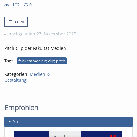
1102
0
0
1102
favorites
views
Teilen
hochgeladen 27. November 2025
Pitch Clip der Fakultät Medien
Tags:
fakultätmedien; clip; pitch
Kategorien:
Medien &
Gestaltung
Empfohlen
Alles