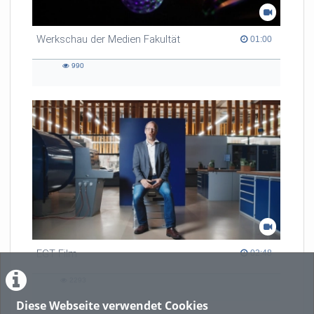
Werkschau der Medien Fakultät
01:00 duration
01:00
990
990
views
EGT Film
02:48 duration
02:48
2293
2293
views
Diese Webseite verwendet Cookies