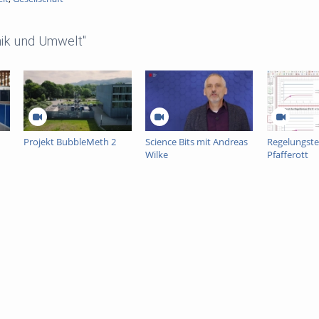
ik und Umwelt"
Projekt BubbleMeth 2
Science Bits mit Andreas
Regelungste
Wilke
Pfafferott