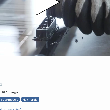
22
 RIZ Energie
solarmodule
riz energie
lt
,
Gesellschaft