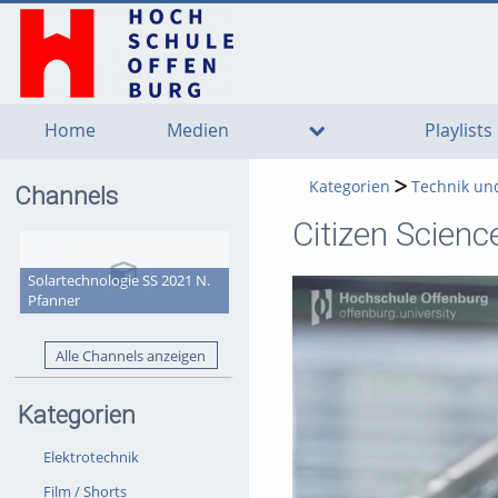
go
go
go
to
to
to
navigation
main
footer
content
Home
Medien
Playlists
Kategorien
Technik un
Channels
Citizen Scienc
Solartechnologie SS 2021 N.
Pfanner
Alle Channels anzeigen
Kategorien
Elektrotechnik
Film / Shorts