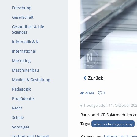
Forschung
Gesellschaft
Gesundheit & Life
Sciences
Informatik & KI
International
Marketing
Maschinenbau
Zurück
Medien & Gestaltung
Pädagogik
4098
0
0
Propädeutik
4098
favorites
hochgeladen 11. Oktober 20
views
Recht
Bau von NICE-Solarmodulen am
Schule
Tags:
solar technologies kray
Sonstiges
Kategorien:
Technik und Umwe
Technik und Umwelt