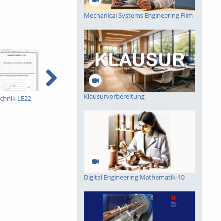
Mechanical Systems Engineering Film
Klausurvorbereitung
chnik LE22
Nachhaltige
25 Jahre Schluckspecht
A
Studiengänge
v
Biotechnologie und
Umwelttechnologie
Digital Engineering Mathematik-10