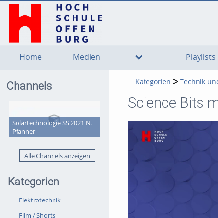
go
go
go
to
to
to
navigation
main
footer
content
Home
Medien
Playlists
Kategorien
Technik un
Channels
Science Bits m
Solartechnologie SS 2021 N.
Pfanner
Alle Channels anzeigen
Kategorien
Elektrotechnik
Film / Shorts