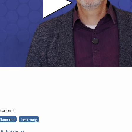
ökonomie.
ökonomie
forschung
lt
,
Forschung