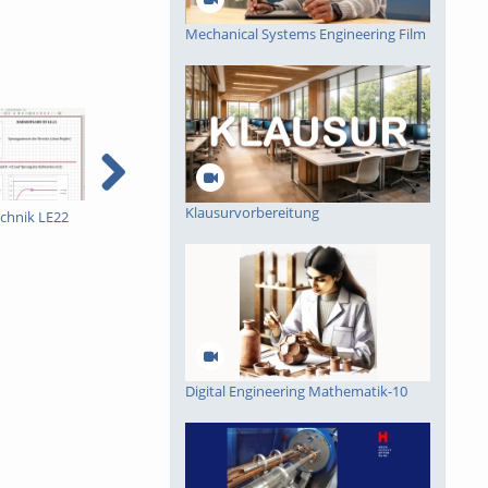
Mechanical Systems Engineering Film
Klausurvorbereitung
chnik LE22
Nachhaltige
25 Jahre Schluckspecht
A
Studiengänge
v
Biotechnologie und
Umwelttechnologie
Digital Engineering Mathematik-10