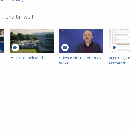
ik und Umwelt"
Projekt BubbleMeth 2
Science Bits mit Andreas
Regelungste
Wilke
Pfafferott