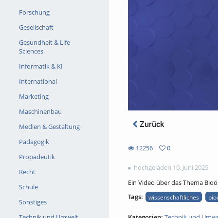
Forschung
Gesellschaft
Gesundheit & Life
Sciences
Informatik & KI
International
Marketing
Maschinenbau
Zurück
Medien & Gestaltung
Pädagogik
12256
0
0
Propädeutik
12256
favorites
hochgeladen 10. Juni 2025
views
Recht
Ein Video über das Thema Bio
Schule
Tags:
wissenschaftliches
bio
Sonstiges
Kategorien:
Technik und Umwe
Technik und Umwelt