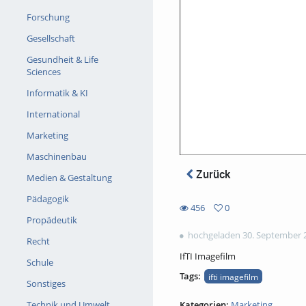
Forschung
Gesellschaft
Gesundheit & Life
Sciences
Informatik & KI
International
Marketing
Maschinenbau
Zurück
Medien & Gestaltung
Pädagogik
456
0
0
Propädeutik
456
favorites
hochgeladen 30. September 
views
Recht
IfTI Imagefilm
Schule
Tags:
ifti imagefilm
Sonstiges
Kategorien:
Marketing
Technik und Umwelt