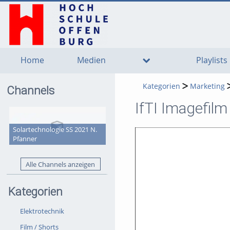
go
go
go
to
to
to
navigation
main
footer
content
Home
Medien
Playlists
Kategorien
Marketing
Channels
IfTI Imagefilm
Solartechnologie SS 2021 N.
Pfanner
Alle Channels anzeigen
Kategorien
Elektrotechnik
Film / Shorts