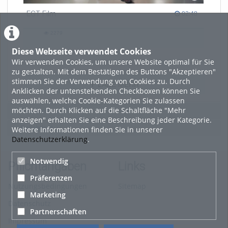
EGT Film
02:48 duration
02:48
2279
2279
views
Diese Webseite verwendet Cookies
Wir verwenden Cookies, um unsere Website optimal für Sie
zu gestalten. Mit dem Bestätigen des Buttons "Akzeptieren"
stimmen Sie der Verwendung von Cookies zu. Durch
LADE MEHR
Anklicken der untenstehenden Checkboxen können Sie
auswählen, welche Cookie-Kategorien Sie zulassen
möchten. Durch Klicken auf die Schaltfläche "Mehr
Featured
anzeigen" erhalten Sie eine Beschreibung jeder Kategorie.
Beliebtheit
Weitere Informationen finden Sie in unserer
Datenschutzerklärung
.
Notwendig
Pflichtangaben
Links
Präferenzen
Nutzungsbedingungen
Sitemap
Marketing
Datenschutz
Partnerschaften
Impressum