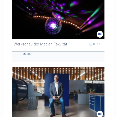
Werkschau der Medien Fakultät
01:00 duration
01:00
983
983
views