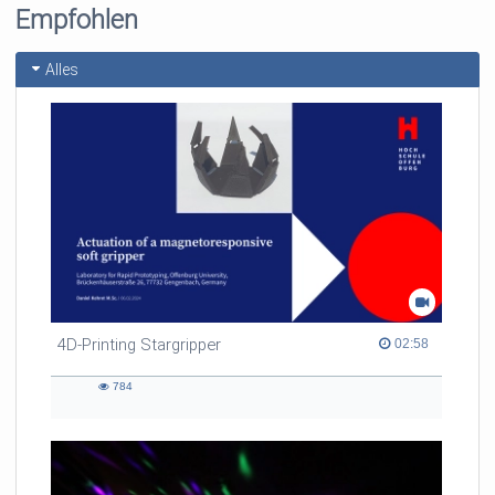
Empfohlen
Alles
4D-Printing Stargripper
02:58 duration
02:58
784
784
views