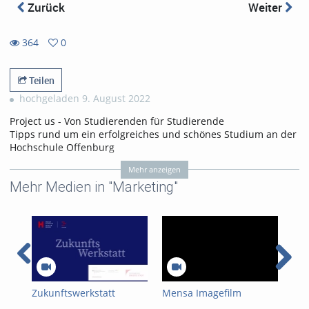
Zurück
Weiter
364
0
0
364
favorites
views
Teilen
hochgeladen 9. August 2022
Project us - Von Studierenden für Studierende
Tipps rund um ein erfolgreiches und schönes Studium an der
Hochschule Offenburg
Tags:
erfolgreich studieren
Mehr anzeigen
Mehr Medien in "Marketing"
studium
hilfen
lerngruppen
freunde finden
zusammen lernen
Kategorien:
Marketing
Zukunftswerkstatt
Mensa Imagefilm
Kur
Hyd