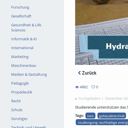
Forschung
Gesellschaft
Gesundheit & Life
Sciences
Informatik & KI
International
Marketing
Maschinenbau
Zurück
Medien & Gestaltung
Pädagogik
4882
0
0
Propädeutik
4882
favorites
hochgeladen 1. Dezember 20
views
Recht
Studierende unterstützen das
Schule
Tags:
ines
gebäudetechnik
Sonstiges
studiengang nachhaltige ener
Technik und Umwelt