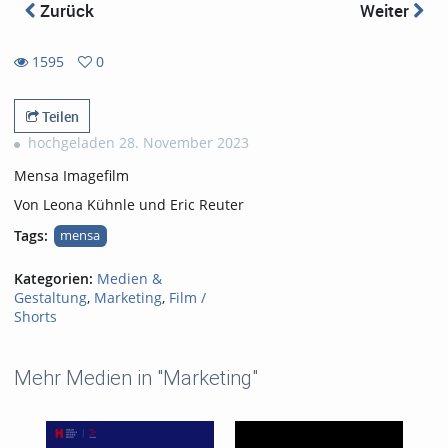
Zurück
Weiter
1595
0
0
1595
favorites
views
Teilen
hochgeladen 28. November 2023
Mensa Imagefilm
Von Leona Kühnle und Eric Reuter
Tags:
mensa
Kategorien:
Medien &
Gestaltung
,
Marketing
,
Film /
Shorts
Mehr Medien in "Marketing"