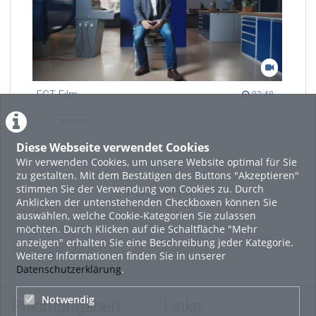
EGT Film
02:48 duration
02:48
2299
2299
views
Diese Webseite verwendet Cookies
Wir verwenden Cookies, um unsere Website optimal für Sie
zu gestalten. Mit dem Bestätigen des Buttons "Akzeptieren"
stimmen Sie der Verwendung von Cookies zu. Durch
LADE MEHR
Anklicken der untenstehenden Checkboxen können Sie
auswählen, welche Cookie-Kategorien Sie zulassen
möchten. Durch Klicken auf die Schaltfläche "Mehr
Featured
anzeigen" erhalten Sie eine Beschreibung jeder Kategorie.
Beliebtheit
Weitere Informationen finden Sie in unserer
Datenschutzerklärung
.
Notwendig
Pflichtangaben
Links