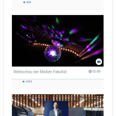
806
806
views
Werkschau der Medien Fakultät
01:00 duration
01:00
1003
1003
views