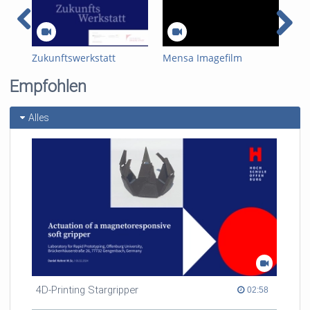
Zukunftswerkstatt
Mensa Imagefilm
Kur
Hyd
Empfohlen
Alles
4D-Printing Stargripper
02:58 duration
02:58