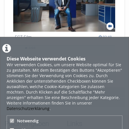
EGT Film
02:48 duration
02:48
2293
2293
views
Diese Webseite verwendet Cookies
Wir verwenden Cookies, um unsere Website optimal für Sie
zu gestalten. Mit dem Bestätigen des Buttons "Akzeptieren"
stimmen Sie der Verwendung von Cookies zu. Durch
LADE MEHR
Anklicken der untenstehenden Checkboxen können Sie
auswählen, welche Cookie-Kategorien Sie zulassen
möchten. Durch Klicken auf die Schaltfläche "Mehr
Featured
anzeigen" erhalten Sie eine Beschreibung jeder Kategorie.
Beliebtheit
Weitere Informationen finden Sie in unserer
Datenschutzerklärung
.
Notwendig
Pflichtangaben
Links