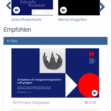
Zukunftswerkstatt
Mensa Imagefilm
Kur
Hyd
Empfohlen
Alles
4D-Printing Stargripper
02:58 duration
02:58