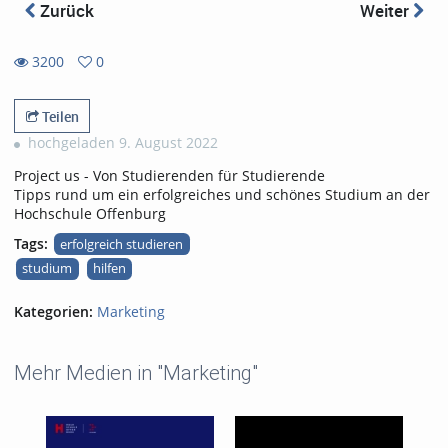
Zurück
Weiter
3200
0
0
3200
favorites
views
Teilen
hochgeladen 9. August 2022
Project us - Von Studierenden für Studierende
Tipps rund um ein erfolgreiches und schönes Studium an der
Hochschule Offenburg
Tags:
erfolgreich studieren
studium
hilfen
Kategorien:
Marketing
Mehr Medien in "Marketing"