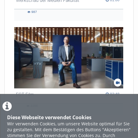
Werkschau der Medien Fakultät
01:00
987
987
views
EGT Film
02:48 duration
02:48
2286
2286
views
Diese Webseite verwendet Cookies
Wir verwenden Cookies, um unsere Website optimal für Sie
zu gestalten. Mit dem Bestätigen des Buttons "Akzeptieren"
stimmen Sie der Verwendung von Cookies zu. Durch
LADE MEHR