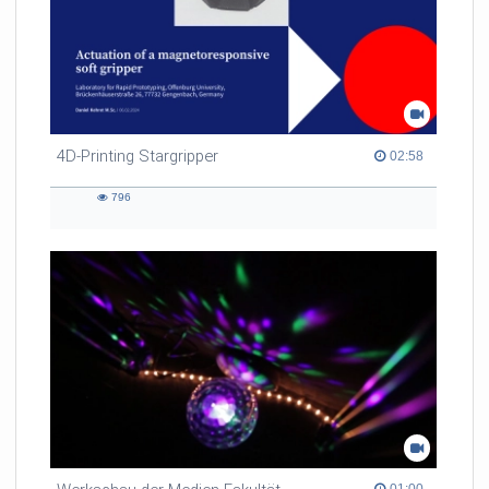
4D-Printing Stargripper
02:58 duration
02:58
796
796
views
01:00 duration