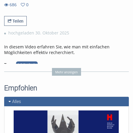
686
0
0
686
favorites
views
Teilen
hochgeladen 30. Oktober 2025
In diesem Video erfahren Sie, wie man mit einfachen
Möglichkeiten effektiv recherchiert.
Tags:
bibliothek
hso-bibliothek
recherchieren
Mehr anzeigen
einführung bibliothek
recherche
Empfohlen
Kategorien:
Sonstiges
Alles