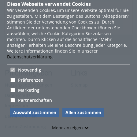
Diese Webseite verwendet Cookies
Wir verwenden Cookies, um unsere Website optimal für Sie
zu gestalten. Mit dem Bestätigen des Buttons "Akzeptieren"
stimmen Sie der Verwendung von Cookies zu. Durch
LADE MEHR
Anklicken der untenstehenden Checkboxen können Sie
auswählen, welche Cookie-Kategorien Sie zulassen
möchten. Durch Klicken auf die Schaltfläche "Mehr
Featured
anzeigen" erhalten Sie eine Beschreibung jeder Kategorie.
Beliebtheit
Weitere Informationen finden Sie in unserer
Datenschutzerklärung
.
Notwendig
Pflichtangaben
Links
Präferenzen
Nutzungsbedingungen
Sitemap
Marketing
Datenschutz
Partnerschaften
Impressum
Auswahl zustimmen
Allen zustimmen
Barrierefreiheit
Cookie-Zustimmung
Mehr anzeigen