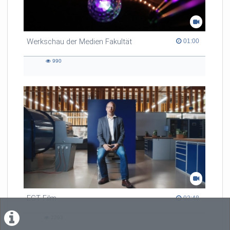
Werkschau der Medien Fakultät
01:00 duration
01:00
990
990
views
EGT Film
02:48 duration
02:48
2293
2293
views