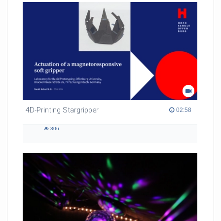
4D-Printing Stargripper
02:58 duration
02:58
806
806
views