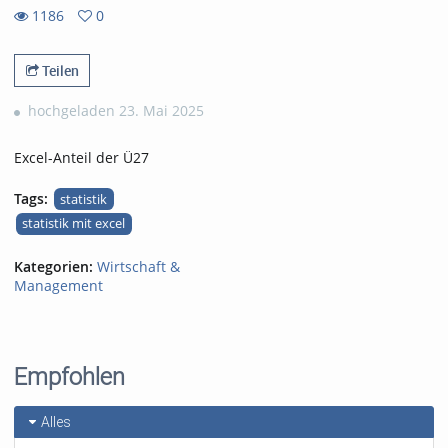
1186
0
0
1186
favorites
views
Teilen
hochgeladen 23. Mai 2025
Excel-Anteil der Ü27
Tags:
statistik
statistik mit excel
Kategorien:
Wirtschaft &
Management
Empfohlen
Alles