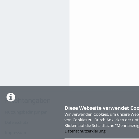
Pflichtangaben
Diese Webseite verwendet Coo
Nutzungsbedingungen
Wir verwenden Cookies, um unsere Websi
von Cookies zu. Durch Anklicken der u
Datenschutz
Klicken auf die Schaltfläche "Mehr anzei
Datenschutzerklärung
.
Impressum