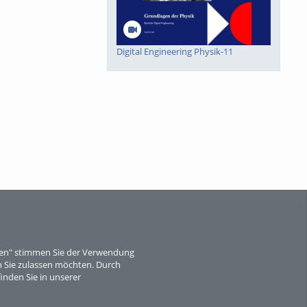
Digital Engineering Physik-11
Digital Engineering Physik-10
eren" stimmen Sie der Verwendung
 Sie zulassen möchten. Durch
Digital Engineering Mathematik-8
inden Sie in unserer