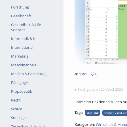
Forschung
Gesellschaft
Gesundheit & Life
Sciences
Informatik & KI
International
Marketing
Maschinenbau
Medien & Gestaltung
1391
0
0
1391
Pädagogik
favorites
views
hochgeladen 25. April 2025
Propädeutik
Recht
Formeln/Funktionen zu den Au
Schule
Tags:
statistik
statistik mit ex
Sonstiges
Kategorien:
Wirtschaft & Man
Technik und Umwelt