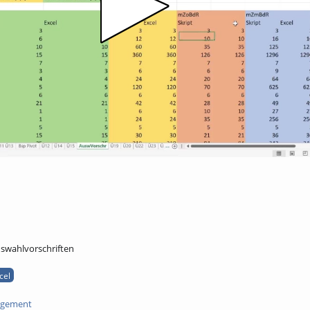
swahlvorschriften
cel
agement