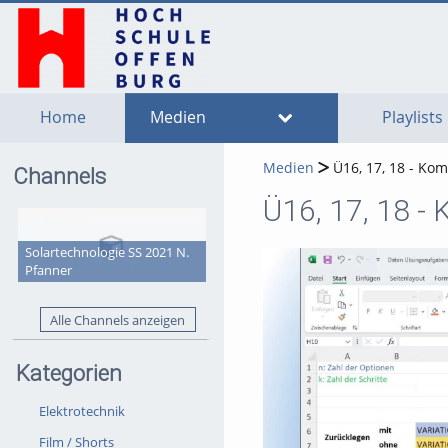
go
go
go
to
to
to
navigation
main
footer
content
Home
Medien
Playlists
Medien
Ü16, 17, 18 - Kom
Channels
Ü16, 17, 18 - 
Solartechnologie SS 2021 N.
Pfanner
Alle Channels anzeigen
Kategorien
Elektrotechnik
Film / Shorts