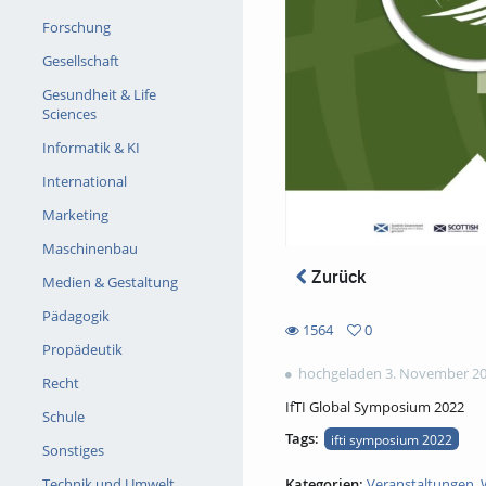
Forschung
Gesellschaft
Gesundheit & Life
Sciences
Informatik & KI
International
Marketing
Maschinenbau
Zurück
Medien & Gestaltung
Pädagogik
1564
0
0
Propädeutik
1564
favorites
hochgeladen 3. November 2
views
Recht
IfTI Global Symposium 2022
Schule
Tags:
ifti symposium 2022
Sonstiges
Kategorien:
Veranstaltungen
,
Technik und Umwelt