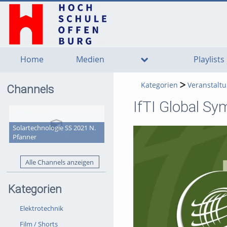
go
go
go
to
to
to
navigation
main
footer
content
Home
Medien
Playlists
Kategorien
Veranstalt
Channels
IfTI Global S
Solartechnologie SS 2021 N.
Pfanner
Alle Channels anzeigen
Kategorien
Elektrotechnik
Film / Shorts