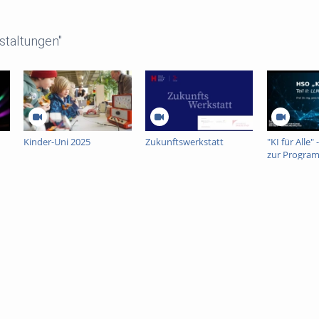
staltungen"
Kinder-Uni 2025
Zukunftswerkstatt
"KI für Alle"
zur Progra
eigenen An