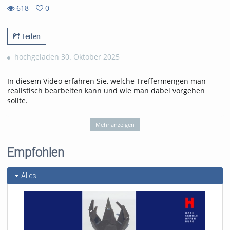
618
0
0
618
favorites
views
Teilen
hochgeladen 30. Oktober 2025
In diesem Video erfahren Sie, welche Treffermengen man
realistisch bearbeiten kann und wie man dabei vorgehen
sollte.
Tags:
bibliothek
Mehr anzeigen
hso-bibliothek
recherchieren
einführung bibliothek
Empfohlen
recherche
Alles
Kategorien:
Sonstiges