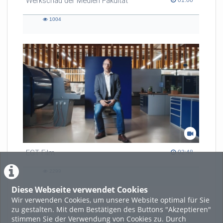
Werkschau der Medien Fakultät
01:00
1004
1004
views
EGT Film
02:48 duration
02:48
2299
2299
views
Diese Webseite verwendet Cookies
Wir verwenden Cookies, um unsere Website optimal für Sie
zu gestalten. Mit dem Bestätigen des Buttons "Akzeptieren"
stimmen Sie der Verwendung von Cookies zu. Durch
LADE MEHR