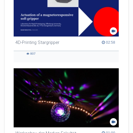
4D-Printing Stargripper
02:58 duration
02:58
807
807
views
01:00 duration