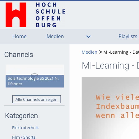
go
go
go
to
to
to
navigation
main
footer
content
Home
Medien
Playlists
Medien
MI-Learning - Da
Channels
MI-Learning - 
Solartechnologie SS 2021 N.
Pfanner
Alle Channels anzeigen
Kategorien
Elektrotechnik
Film / Shorts