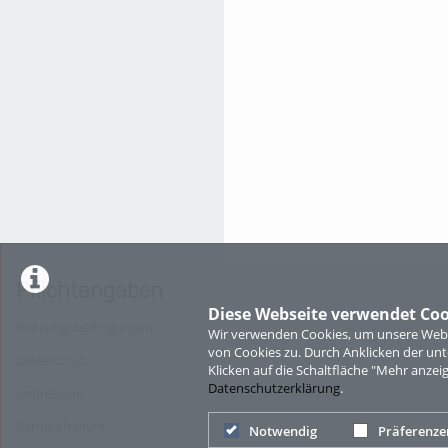
Pflichtangaben
Diese Webseite verwendet Coo
Nutzungsbedingungen
Wir verwenden Cookies, um unsere Websi
von Cookies zu. Durch Anklicken der u
Datenschutz
Klicken auf die Schaltfläche "Mehr anzei
Datenschutzerklärung
.
Impressum
Barrierefreiheit
Notwendig
Präferenze