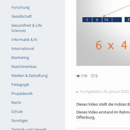
Forschung
Gesellschaft
Gesundheit & Life
Sciences
Informatik & KI
International
Marketing
Maschinenbau
Medien & Gestaltung
119
0
0
119
Pädagogik
favorites
views
hochgeladen 26. Januar 2023
Propädeutik
Recht
Dieses Video stellt die Indizes
Schule
Dieses Video enstand im Rahme
Offenburg.
Sonstiges
Link zum MI Learning der Hoch
Technik und Umwelt