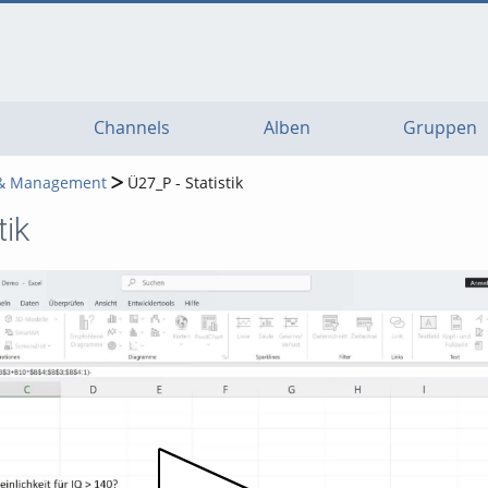
Channels
Alben
Gruppen
 & Management
Ü27_P - Statistik
tik
Video abspielen