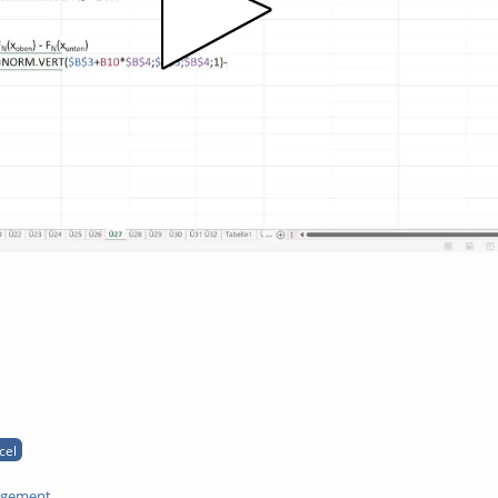
cel
agement