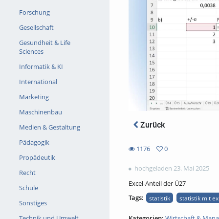
Forschung
Gesellschaft
Gesundheit & Life
Sciences
Informatik & KI
International
Marketing
Maschinenbau
Zurück
Medien & Gestaltung
Pädagogik
1176
0
0
Propädeutik
1176
favorites
hochgeladen 23. Mai 2025
views
Recht
Excel-Anteil der Ü27
Schule
Tags:
statistik
statistik mit ex
Sonstiges
Kategorien:
Wirtschaft & Man
Technik und Umwelt