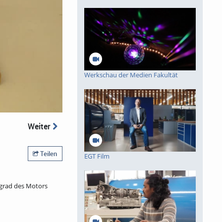
Werkschau der Medien Fakultät
Weiter
Teilen
EGT Film
ngrad des Motors