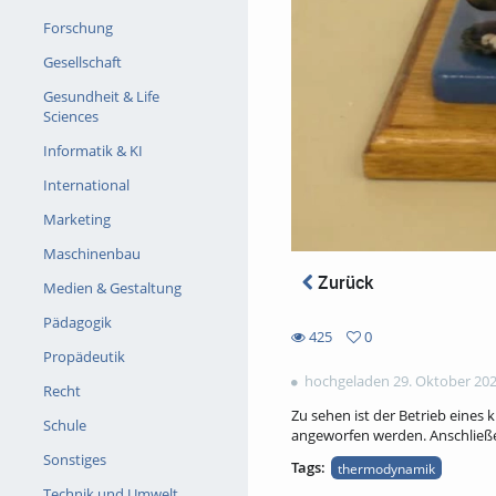
Forschung
Gesellschaft
Gesundheit & Life
Sciences
Informatik & KI
International
Marketing
Maschinenbau
Zurück
Medien & Gestaltung
Pädagogik
425
0
0
Propädeutik
425
favorites
hochgeladen 29. Oktober 20
views
Recht
Zu sehen ist der Betrieb eine
Schule
angeworfen werden. Anschließen
Sonstiges
Tags:
thermodynamik
Technik und Umwelt