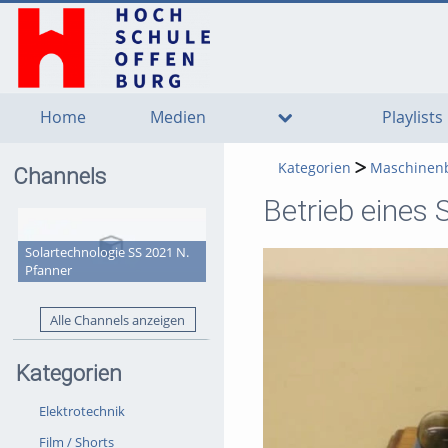
go
go
go
to
to
to
navigation
main
footer
content
Home
Medien
Playlists
Kategorien
Maschinen
Channels
Betrieb eines 
Solartechnologie SS 2021 N.
Pfanner
Alle Channels anzeigen
Kategorien
Elektrotechnik
Film / Shorts