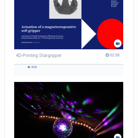
4D-Printing Stargripper
02:58 duration
02:58
806
806
views