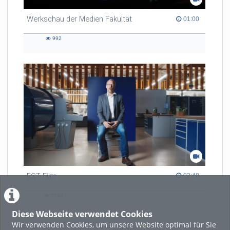
Werkschau der Medien Fakultät
01:00 duration
01:00
992
992
views
EGT Film
02:48 duration
02:48
2294
2294
views
Diese Webseite verwendet Cookies
Wir verwenden Cookies, um unsere Website optimal für Sie