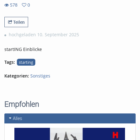
578
0
0
578
favorites
views
Teilen
hochgeladen 10. September 2025
startING Einblicke
Tags:
starting
Kategorien:
Sonstiges
Empfohlen
Alles