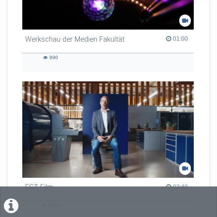
Werkschau der Medien Fakultät
01:00 duration
01:00
990
990
views
EGT Film
02:48 duration
02:48
2293
2293
views