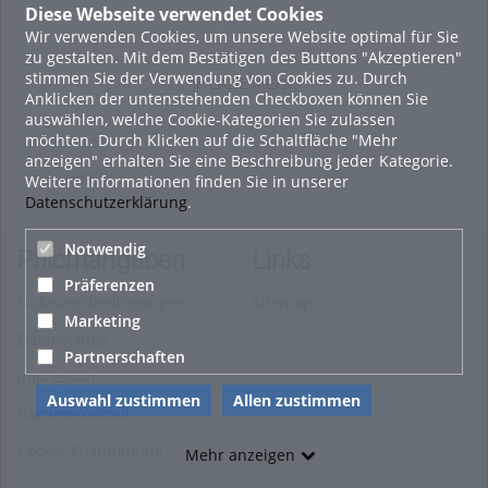
Diese Webseite verwendet Cookies
Wir verwenden Cookies, um unsere Website optimal für Sie
zu gestalten. Mit dem Bestätigen des Buttons "Akzeptieren"
stimmen Sie der Verwendung von Cookies zu. Durch
LADE MEHR
Anklicken der untenstehenden Checkboxen können Sie
auswählen, welche Cookie-Kategorien Sie zulassen
möchten. Durch Klicken auf die Schaltfläche "Mehr
Featured
anzeigen" erhalten Sie eine Beschreibung jeder Kategorie.
Beliebtheit
Weitere Informationen finden Sie in unserer
Datenschutzerklärung
.
Notwendig
Pflichtangaben
Links
Präferenzen
Nutzungsbedingungen
Sitemap
Marketing
Datenschutz
Partnerschaften
Impressum
Auswahl zustimmen
Allen zustimmen
Barrierefreiheit
Cookie-Zustimmung
Mehr anzeigen