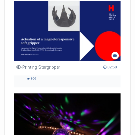
4D-Printing Stargripper
02:58 duration
02:58
806
806
views