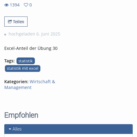
1394
0
0
1394
favorites
views
Teilen
hochgeladen 6. Juni 2025
Excel-Anteil der Übung 30
Tags:
statistik
statistik mit excel
Kategorien:
Wirtschaft &
Management
Empfohlen
Alles