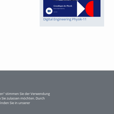
Digital Engineering Physik-11
Digital Engineering Physik-10
eren" stimmen Sie der Verwendung
 Sie zulassen möchten. Durch
Digital Engineering Mathematik-8
inden Sie in unserer