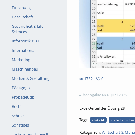
Forschung
Gesellschaft
Gesundheit & Life
Sciences
Informatik & KI
International
Marketing
Maschinenbau
Medien & Gestaltung
1732
0
0
1732
Pädagogik
favorites
views
hochgeladen 6. Juni 2025
Propädeutik
Recht
Excel-Anteil der Übung 28
Schule
Tags:
statistik
statistik mit ex
Sonstiges
Kategorien:
Wirtschaft & Man
Technik und Umwelt