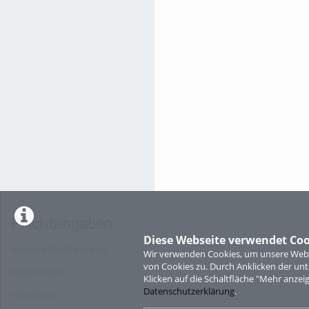
Pflichtangaben
Diese Webseite verwendet Coo
Nutzungsbedingungen
Wir verwenden Cookies, um unsere Websi
von Cookies zu. Durch Anklicken der u
Datenschutz
Klicken auf die Schaltfläche "Mehr anzei
Datenschutzerklärung
.
Impressum