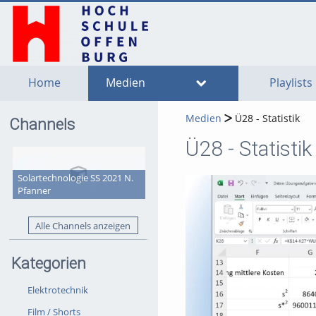
go
go
go
to
to
to
navigation
main
footer
content
Home
Medien
Playlists
Medien
Ü28 - Statistik
Channels
Ü28 - Statistik
Solartechnologie SS 2021 N.
Pfanner
Alle Channels anzeigen
Kategorien
Elektrotechnik
Film / Shorts